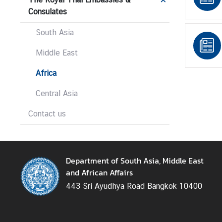
H
Consulates
o
South Asia
t
I
Middle East
s
s
Africa
u
e
Central Asia
s
Contact us
C
o
Department of South Asia, Middle East
u
and African Affairs
n
t
443 Sri Ayudhya Road Bangkok 10400
r
y
P