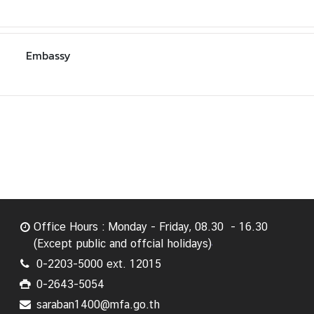
Embassy
Office Hours : Monday - Friday, 08.30 - 16.30
(Except public and offcial holidays)
0-2203-5000 ext. 12015
0-2643-5054
saraban1400@mfa.go.th