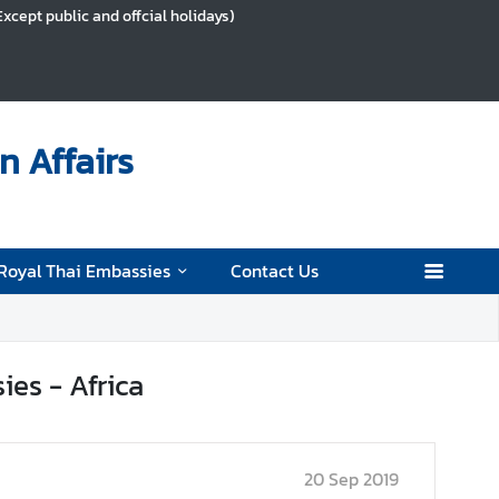
Except public and offcial holidays)
n Affairs
Royal Thai Embassies
Contact Us
es - Africa
20 Sep 2019