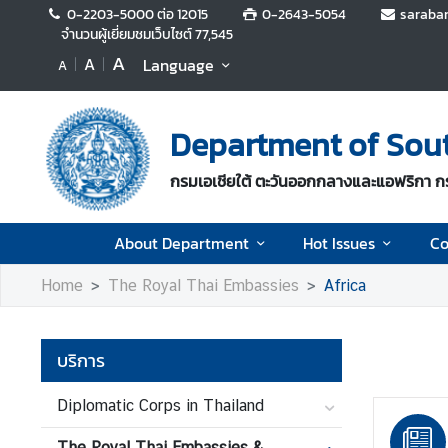
0-2203-5000 ต่อ 12015
0-2643-5054
saraba
จำนวนผู้เยี่ยมชมเว็บไซต์
77,545
A
A
Language
A
A
b
o
Department of South
u
t
กรมเอเชียใต้ ตะวันออกกลางและแอฟริกา 
D
e
p
About Department
Hot Issues
Co
a
r
Home
The Royal Thai Embassies
Africa
t
m
e
บริการ
n
t
Diplomatic Corps in Thailand
The Royal Thai Embassies &