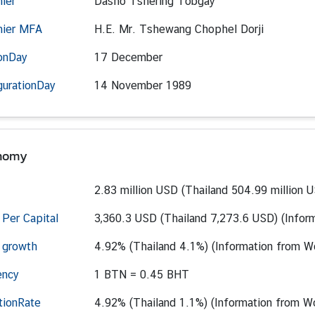
ier
Dasho Tshering Tobgay
ier MFA
H.E. Mr. Tshewang Chophel Dorji
onDay
17 December
gurationDay
14 November 1989
nomy
2.83 million USD (Thailand 504.99 million 
Per Capital
3,360.3 USD (Thailand 7,273.6 USD) (Infor
 growth
4.92% (Thailand 4.1%) (Information from W
ency
1 BTN = 0.45 BHT
ationRate
4.92% (Thailand 1.1%) (Information from W