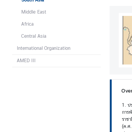
H
Middle East
o
t
Africa
I
s
Central Asia
s
u
International Organization
e
AMED III
s
C
o
Over
u
n
1. ป
t
การพั
r
ราชาธ
y
(ค.ศ
P