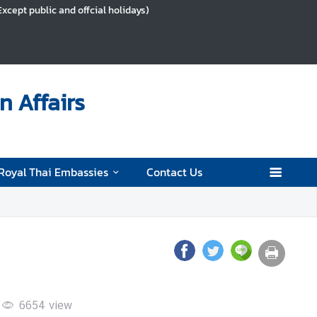
Except public and offcial holidays)
n Affairs
Royal Thai Embassies
Contact Us
6654
view