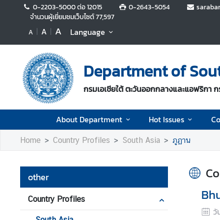
0-2203-5000 ต่อ 12015
0-2643-5054
saraba
จำนวนผู้เยี่ยมชมเว็บไซต์
77,597
A
A
Language
A
A
b
o
Department of South
u
t
กรมเอเชียใต้ ตะวันออกกลางและแอฟริกา 
D
e
p
About Department
Hot Issues
Co
a
r
Home
Country Profiles
South Asia
ภูฏาน
t
m
Co
e
other
n
Bh
t
Country Profiles
วั
South Asia