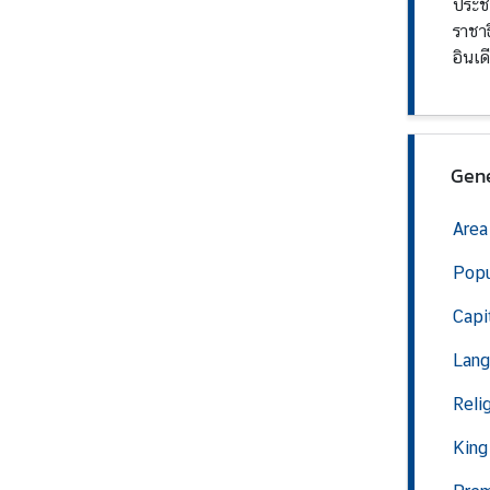
ประช
r
ราชา
o
อินเ
f
i
l
e
Gene
s
Area
D
i
Popu
p
Capi
l
o
Lang
m
a
Reli
t
King
i
c