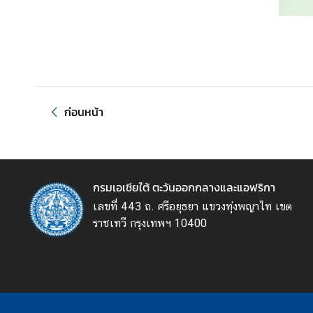
ห
ม
า
ย
ป
ร
ะ
ก่อนหน้า
ก
า
ศ
กรมเอเชียใต้ ตะวันออกกลางและแอฟริกา
ข้
เลขที่ 443 ถ. ศรีอยุธยา แขวงทุ่งพญาไท เขต
อ
ราชเทวี กรุงเทพฯ 10400
มู
ล
บ
ริ
ก