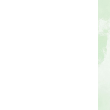
ต
ร
ว
จ
ล
ง
ต
ร
า
ร
ะ
เ
บี
ย
บ
ก
ฎ