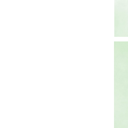
อ
มู
ล
ร
า
ย
ป
ร
ะ
เ
ท
ศ
แ
ล
ะ
ก
า
ร