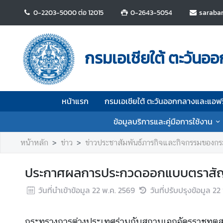
0-2203-5000 ต่อ 12015
0-2643-5054
saraba
ห
น้
กรมเอเชียใต้ ตะวัน
า
แ
ร
ก
หน้าแรก
กรมเอเชียใต้ ตะวันออกกลางและแอฟ
ก
ข้อมูลบริการและคู่มือการใช้งาน
ร
ม
หน้าหลัก
ข่าว
ข่าวประชาสัมพันธ์ภารกิจและกิจกรรมของก
เ
อ
ประกาศผลการประกวดออกแบบตราสัญลั
เ
ชี
วันที่นำเข้าข้อมูล
22 พ.ค. 2569
วันที่ปรับปรุงข้อมูล
22
ย
ใ
ต้
กระทรวงการต่างประเทศร่วมกับสถานเอกอัครราชทู