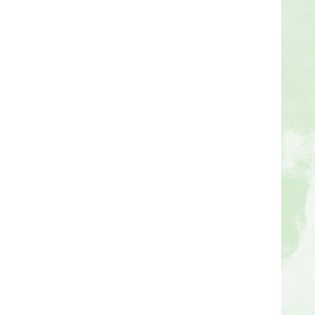
ก
า
ข่
า
ว
ป
ร
ะ
ช
า
สั
ม
พั
น
ธ์
ข้