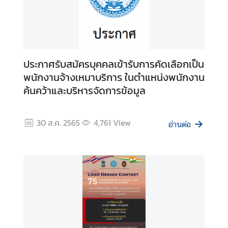
ห
ม
า
ย
ป
ประกาศรับสมัครบุคคลเข้ารับการคัดเลือกเป็น
ร
ะ
พนักงานจ้างเหมาบริการ ในตำแหน่งพนักงาน
ก
ค้นคว้าและบริหารจัดการข้อมูล
า
ศ
30 ส.ค. 2565
4,761
View
อ่านต่อ
ข้
อ
มู
ล
บ
ริ
ก