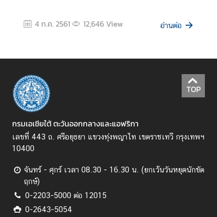
า
ม
4 ก.ค. 2561
12,646
View
อ่านต่อ
โ
ป
ร่
ง
ใ
ส
TOP
ส
กรมเอเชียใต้ ตะวันออกกลางและแอฟริกา
มั
เลขที่ 443 ถ. ศรีอยุธยา แขวงทุ่งพญาไท เขตราชเทวี กรุงเทพฯ
ค
10400
ร
ฝึ
จันทร์ - ศุกร์ เวลา 08.30 - 16.30 น. (ยกเว้นวันหยุดนักขัต
ก
ฤกษ์)
ง
0-2203-5000 ต่อ 12015
า
0-2643-5054
น