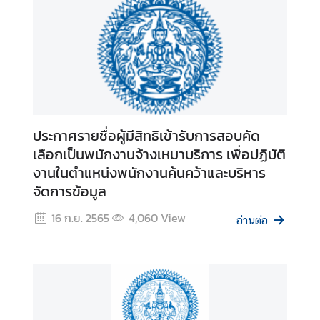
ต
ร
ว
จ
ล
ง
ต
ร
ประกาศรายชื่อผู้มีสิทธิเข้ารับการสอบคัด
า
เลือกเป็นพนักงานจ้างเหมาบริการ เพื่อปฏิบัติ
งานในตำแหน่งพนักงานค้นคว้าและบริหาร
ร
จัดการข้อมูล
ะ
16 ก.ย. 2565
4,060
View
เ
อ่านต่อ
บี
ย
บ
ก
ฎ