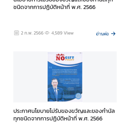
ต
ชนิดจากการปฏิบัติหน้าที่ พ.ศ. 2566
ะ
วั
น
2 ก.พ. 2566
4,589
View
อ
อ่านต่อ
อ
ก
ก
ล
า
ง
แ
ล
ะ
แ
ประกาศนโยบายไม่รับของขวัญและของกำนัล
อ
ฟ
ทุกชนิดจากการปฏิบัติหน้าที่ พ.ศ. 2566
ริ