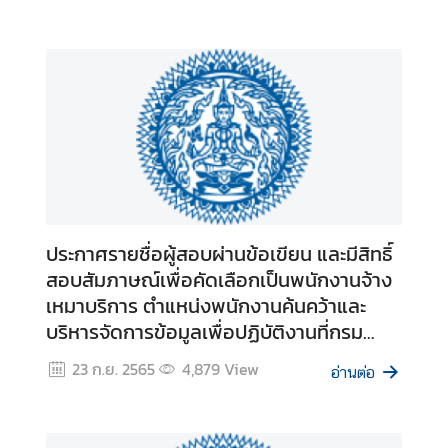
อ
มู
ล
ร
า
ย
ป
ร
ะ
เ
ประกาศรายชื่อผู้สอบผ่านข้อเขียน และมีสิทธิ์
ท
สอบสัมภาษณ์เพื่อคัดเลือกเป็นพนักงานจ้าง
ศ
เหมาบริการ ตำแหน่งพนักงานค้นคว้าและ
แ
บริหารจัดการข้อมูลเพื่อปฏิบัติงานที่กรม
ล
เอเชียใต้ ตะวันออกกลางและแอฟริกา
ะ
23 ก.ย. 2565
4,879
View
อ่านต่อ
ก
า
ร