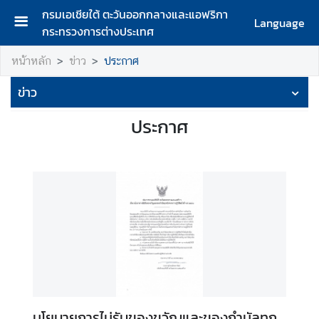
กรมเอเชียใต้ ตะวันออกกลางและแอฟริกา
Language
กระทรวงการต่างประเทศ
ห
หน้าหลัก
ข่าว
ประกาศ
น้
า
ข่าว
แ
ร
ประกาศ
ก
ก
ร
ม
เ
อ
เ
ชี
ย
ใ
นโยบายการไม่รับของขวัญและของกำนัลทุก
ต้