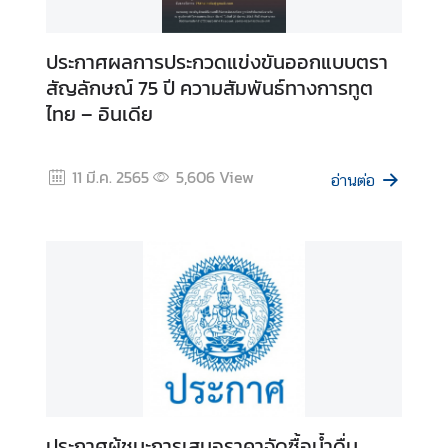
า
ร
แ
ประกาศผลการประกวดแข่งขันออกแบบตรา
ล
สัญลักษณ์ 75 ปี ความสัมพันธ์ทางการทูต
ะ
ไทย – อินเดีย
คู่
มื
อ
11 มี.ค. 2565
5,606
View
อ่านต่อ
ก
า
ร
ใ
ช้
ง
า
น
ก
ประกาศผู้ชนะการเสนอราคาจัดซื้อน้ำดื่ม