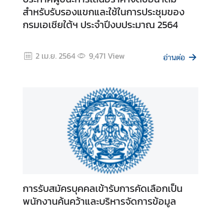
า
สำหรับรับรองแขกและใช้ในการประชุมของ
ร
กรมเอเชียใต้ฯ ประจำปีงบประมาณ 2564
ส่
ง
เ
2 เม.ย. 2564
9,471
View
อ่านต่อ
ส
ริ
ม
คุ
ณ
ธ
ร
ร
ม
แ
ล
การรับสมัครบุคคลเข้ารับการคัดเลือกเป็น
ะ
พนักงานค้นคว้าและบริหารจัดการข้อมูล
ค
ว