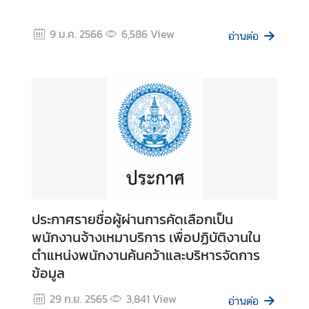
ก
า
9 ม.ค. 2566
6,586
View
อ่านต่อ
ข่
า
ว
ป
ร
ะ
ช
า
สั
ม
ประกาศรายชื่อผู้ผ่านการคัดเลือกเป็น
พั
พนักงานจ้างเหมาบริการ เพื่อปฏิบัติงานใน
น
ตำแหน่งพนักงานค้นคว้าและบริหารจัดการ
ธ์
ข้อมูล
29 ก.ย. 2565
3,841
View
อ่านต่อ
ข้