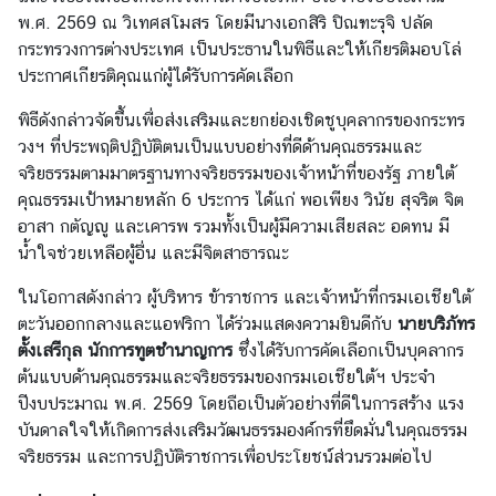
ต
พ.ศ.
2569
ณ วิเทศสโมสร
โดยมีนางเอกสิริ ปิณฑะรุจิ ปลัด
ะ
กระทรวงการต่างประเทศ เป็นประธานในพิธีและให้เกียรติมอบโล่
วั
ประกาศเกียรติคุณแก่ผู้ได้รับการคัดเลือก
น
พิธีดังกล่าวจัดขึ้นเพื่อส่งเสริมและยกย่องเชิดชูบุคลากรของกระทร
อ
วงฯ ที่ประพฤติปฏิบัติตนเป็นแบบอย่างที่ดีด้านคุณธรรมและ
อ
จริยธรรมตามมาตรฐานทางจริยธรรมของเจ้าหน้าที่ของรัฐ ภายใต้
ก
คุณธรรมเป้าหมายหลัก 6 ประการ ได้แก่ พอเพียง วินัย สุจริต จิต
ก
อาสา กตัญญู และเคารพ รวมทั้งเป็นผู้มีความเสียสละ อดทน มี
ล
น้ำใจช่วยเหลือผู้อื่น และมีจิตสาธารณะ
า
ง
ในโอกาสดังกล่าว ผู้บริหาร ข้าราชการ และเจ้าหน้าที่กรมเอเชียใต้
แ
ตะวันออกกลางและแอฟริกา ได้ร่วมแสดงความยินดีกับ
นายบริภัทร
ล
ตั้งเสรีกุล นักการทูตชำนาญการ
ซึ่งได้รับการคัดเลือกเป็นบุคลากร
ะ
ต้นแบบด้านคุณธรรมและจริยธรรมของกรมเอเชียใต้ฯ ประจำ
แ
ปีงบประมาณ พ.ศ. 2569
โดยถือเป็นตัวอย่างที่ดีในการสร้าง แรง
อ
บันดาลใจให้เกิดการส่งเสริมวัฒนธรรมองค์กรที่ยึดมั่นในคุณธรรม
ฟ
จริยธรรม และการปฏิบัติราชการเพื่อประโยชน์ส่วนรวมต่อไป
ริ