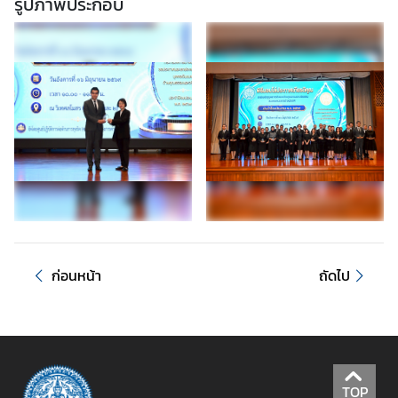
รูปภาพประกอบ
ก
า
ข่
า
ว
ป
ร
ะ
ช
า
สั
ม
ก่อนหน้า
ถัดไป
พั
น
ธ์
TOP
ข้