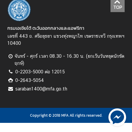
ต
TOP
ะ
วั
น
กรมเอเชียใต้ ตะวันออกกลางและแอฟริกา
อ
เลขที่ 443 ถ. ศรีอยุธยา แขวงทุ่งพญาไท เขตราชเทวี กรุงเทพฯ
อ
10400
ก
ก
จันทร์ - ศุกร์ เวลา 08.30 - 16.30 น. (ยกเว้นวันหยุดนักขัต
ล
ฤกษ์)
า
0-2203-5000 ต่อ 12015
ง
0-2643-5054
แ
saraban1400@mfa.go.th
ล
ะ
แ
อ
Copyright © 2018 MFA All rights reserved.
ฟ
ริ