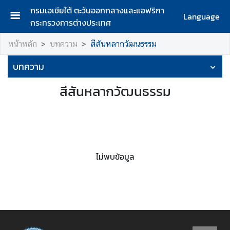
กรมเอเชียใต้ ตะวันออกกลางและแอฟริกา
Language
กระทรวงการต่างประเทศ
ห
หน้าหลัก
บทความ
สีสันหลากวัฒนธรรม
น้
า
บทความ
แ
ร
สีสันหลากวัฒนธรรม
ก
ก
ร
ม
เ
ไม่พบข้อมูล
อ
เ
ชี
ย
ใ
ต้