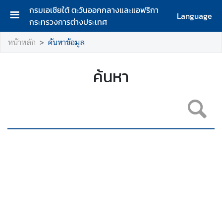
กรมเอเชียใต้ ตะวันออกกลางและแอฟริกา
Language
กระทรวงการต่างประเทศ
ห
หน้าหลัก
ค้นหาข้อมูล
น้
า
แ
ค้นหา
ร
ก
ก
ร
ม
เ
อ
เ
ชี
ย
ใ
ต้