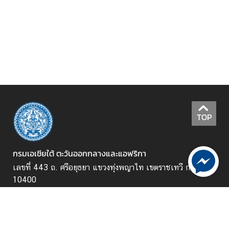
ก
า
ข่
า
ว
ป
ร
ะ
TOP
ช
า
สั
กรมเอเชียใต้ ตะวันออกกลางและแอฟริกา
ม
เลขที่ 443 ถ. ศรีอยุธยา แขวงทุ่งพญาไท เขตราชเทวี กรุงเทพฯ
พั
10400
น
ธ์
จันทร์ - ศุกร์ เวลา 08.30 - 16.30 น. (ยกเว้นวันหยุดนักขัต
ฤกษ์)
ข้