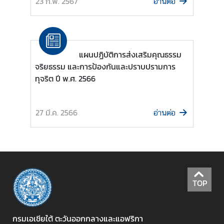
23 ก.พ. 2567
ก
อ่านต่อ
า
ข่
แผนปฏิบัติการส่งเสริมคุณธรรม
า
จริยธรรม และการป้องกันและปราบปรามการ
ว
ทุจริต ปี พ.ศ. 2566
ป
ร
ะ
27 มี.ค. 2566
อ่านต่อ
ช
า
สั
ม
พั
น
TOP
ธ์
กรมเอเชียใต้ ตะวันออกกลางและแอฟริกา
ข้