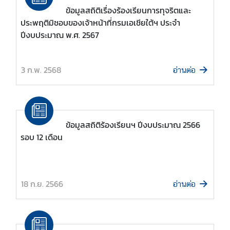
ต
ข้อมูลสถิติเรื่องร้องเรียนการทุจริตและ
ะ
ประพฤติมิชอบของเจ้าหน้าที่กรมเอเชียใต้ฯ ประจำ
วั
ปีงบประมาณ พ.ศ. 2567
น
อ
3 ก.พ. 2568
อ่านต่อ
อ
ก
ก
ล
า
ข้อมูลสถิติร้องเรียนฯ ปีงบประมาณ 2566
ง
รอบ 12 เดือน
แ
ล
ะ
แ
18 ก.ย. 2566
อ่านต่อ
อ
ฟ
ริ