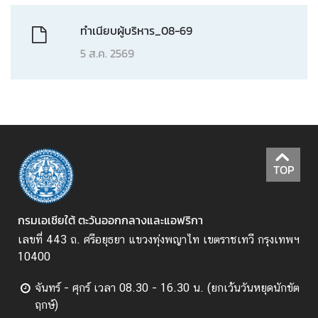
ก
า
ทำเนียบผู้บริหาร_08-69
5 ส.ค. 2569
ข่
า
ว
ป
ร
ะ
ช
TOP
า
สั
ม
กรมเอเชียใต้ ตะวันออกกลางและแอฟริกา
พั
เลขที่ 443 ถ. ศรีอยุธยา แขวงทุ่งพญาไท เขตราชเทวี กรุงเทพฯ
น
10400
ธ์
จันทร์ - ศุกร์ เวลา 08.30 - 16.30 น. (ยกเว้นวันหยุดนักขัต
ฤกษ์)
ข้