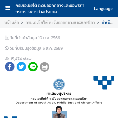
กรมเอเชียใต้ ตะวันออกกลางและแอฟริกา
Language
กระทรวงการต่างประเทศ
ห
หน้าหลัก
กรมเอเชียใต้ ตะวันออกกลางและแอฟริกา
ทำเนียบผู้บริหารกรม
น้
า
แ
วันที่นำเข้าข้อมูล
10 ม.ค. 2566
ร
วันที่ปรับปรุงข้อมูล
5 ส.ค. 2569
ก
15,474
view
ก
ร
ม
เ
อ
เ
ชี
ย
ใ
ต้