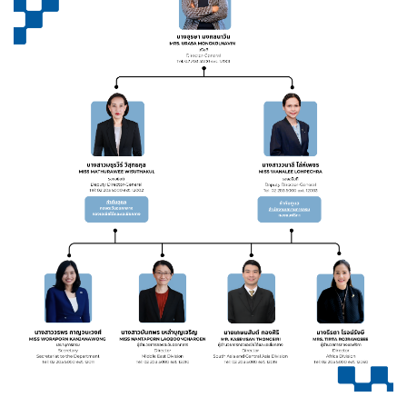
ต
ะ
วั
น
อ
อ
ก
ก
ล
า
ง
แ
ล
ะ
แ
อ
ฟ
ริ