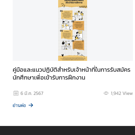
ต
ะ
วั
น
อ
อ
ก
ก
ล
คู่มือและแนวปฏิบัติสำหรับเจ้าหน้าที่ในการรับสมัคร
า
นักศึกษาเพื่อเข้ารับการฝึกงาน
ง
แ
ล
6 มี.ค. 2567
1,942
View
ะ
อ่านต่อ
แ
อ
ฟ
ริ