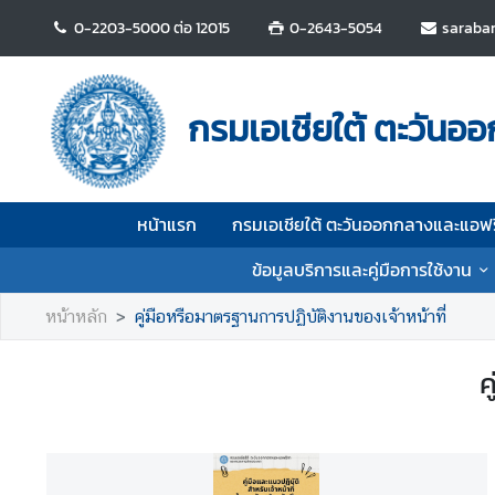
0-2203-5000 ต่อ 12015
0-2643-5054
saraba
ห
น้
กรมเอเชียใต้ ตะวัน
า
แ
ร
ก
หน้าแรก
กรมเอเชียใต้ ตะวันออกกลางและแอฟ
ก
ข้อมูลบริการและคู่มือการใช้งาน
ร
ม
หน้าหลัก
คู่มือหรือมาตรฐานการปฏิบัติงานของเจ้าหน้าที่
เ
อ
ค
เ
ชี
ย
ใ
ต้