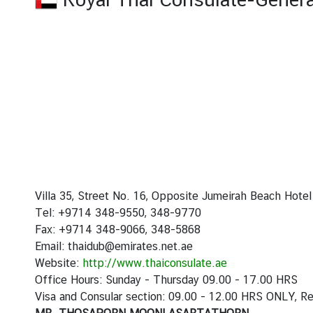
H
o
t
I
s
s
u
e
s
C
Villa 35, Street No. 16, Opposite Jumeirah Beach Hot
o
Tel: +9714 348-9550, 348-9770
u
Fax: +9714 348-9066, 348-5868
n
Email: thaidub@emirates.net.ae
t
Website:
http://www.thaiconsulate.ae
r
Office Hours: Sunday - Thursday 09.00 - 17.00 HRS
y
Visa and Consular section: 09.00 - 12.00 HRS ONLY, R
P