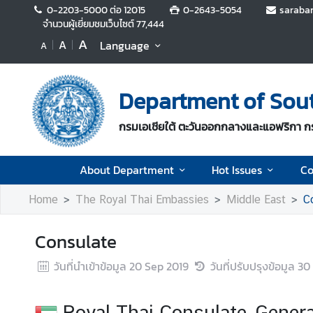
0-2203-5000 ต่อ 12015
0-2643-5054
saraba
จำนวนผู้เยี่ยมชมเว็บไซต์
77,444
A
A
Language
A
A
b
o
Department of South
u
t
กรมเอเชียใต้ ตะวันออกกลางและแอฟริกา 
D
e
p
About Department
Hot Issues
Co
a
r
Home
The Royal Thai Embassies
Middle East
C
t
m
Consulate
e
n
วันที่นำเข้าข้อมูล
20 Sep 2019
วันที่ปรับปรุงข้อมูล
30
t
Royal Thai Consulate-Genera