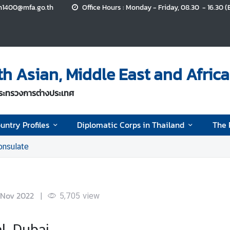
n1400@mfa.go.th
Office Hours : Monday - Friday, 08.30 - 16.30 (
 Asian, Middle East and Africa
กระทรวงการต่างประเทศ
untry Profiles
Diplomatic Corps in Thailand
The 
onsulate
 Nov 2022
|
5,705
view
l, Dubai