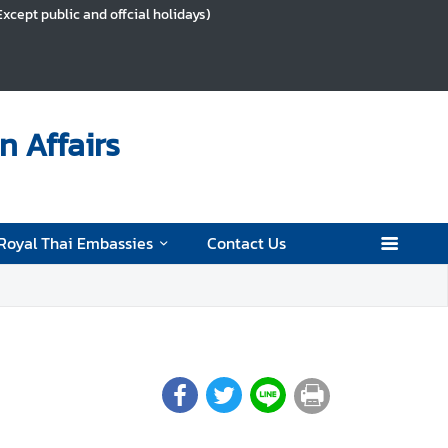
Except public and offcial holidays)
n Affairs
Royal Thai Embassies
Contact Us